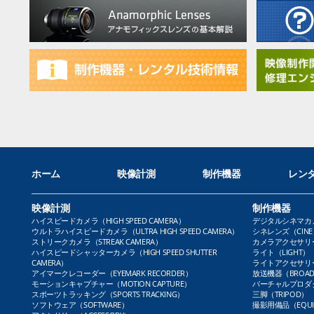
ホーム
映像計測
制作機器
レン
映像計測
制作機器
ハイスピードカメラ（HIGH SPEED CAMERA）
デジタルシネマカメラ（
ウルトラハイスピードカメラ（ULTRA HIGH SPEED CAMERA）
シネレンズ（CINE 
ストリークカメラ（STREAK CAMERA）
カメラアクセサリー（
ハイスピードシャッターカメラ（HIGH SPEED SHUTTER
ライト（LIGHT）
CAMERA）
ライトアクセサリー（L
アイマークレコーダー（EYEMARK RECORDER）
放送機器（BROADC
モーションキャプチャー（MOTION CAPTURE）
バーチャルプロダクト
スポーツトラッキング（SPORTS TRACKING）
三脚（TRIPOD）
ソフトウェア（SOFTWARE）
撮影用備品（EQUI