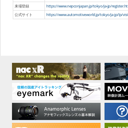
来場登録
https://www.nepconjapan.jp/tokyo/ja-jp/register.h
公式サイト
https://www.automotiveworld.jp/tokyo/ja-jp/lp/vis