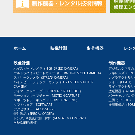
ホーム
映像計測
制作機器
レン
映像計測
制作機器
ハイスピードカメラ（HIGH SPEED CAMERA）
デジタルシネマカメラ（
ウルトラハイスピードカメラ（ULTRA HIGH SPEED CAMERA）
シネレンズ（CINE 
ストリークカメラ（STREAK CAMERA）
カメラアクセサリー（
ハイスピードシャッターカメラ（HIGH SPEED SHUTTER
ライト（LIGHT）
CAMERA）
ライトアクセサリー（L
アイマークレコーダー（EYEMARK RECORDER）
放送機器（BROADC
モーションキャプチャー（MOTION CAPTURE）
バーチャルプロダクト
スポーツトラッキング（SPORTS TRACKING）
三脚（TRIPOD）
ソフトウェア（SOFTWARE）
撮影用備品（EQUI
アクセサリー（ACCESSORY）
特注製品（SPECIAL ORDER）
レンタル&受託計測・解析（RENTAL ＆ CONTRACT
MEASUREMENT）