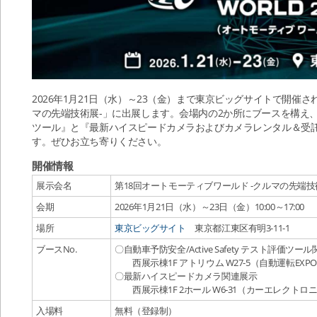
2026年1月21日（水）～23（金）まで東京ビッグサイトで開催さ
マの先端技術展-」に出展します。会場内の2か所にブースを構え、『自動車
ツール』と『最新ハイスピードカメラおよびカメラレンタル＆受
す。ぜひお立ち寄りください。
開催情報
展示会名
第18回オートモーティブワールド -クルマの先端技
会期
2026年1月21日（水）～23日（金）10:00～17:00
場所
東京ビッグサイト
東京都江東区有明3-11-1
ブースNo.
〇自動車予防安全/Active Safety テスト評価ツー
西展示棟1F アトリウム W27-5（自動運転EXP
〇最新ハイスピードカメラ関連展示
西展示棟1F 2ホール W6‐31（カーエレクトロ
入場料
無料（登録制）