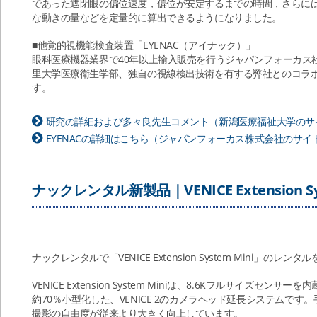
であった遮閉眼の偏位速度，偏位が安定するまでの時間，さらに
な動きの量などを定量的に算出できるようになりました。
■他覚的視機能検査装置「EYENAC（アイナック）」
眼科医療機器業界で40年以上輸入販売を行うジャパンフォーカス
里大学医療衛生学部、独自の視線検出技術を有する弊社とのコラ
す。
研究の詳細および多々良先生コメント（新潟医療福祉大学のサ
EYENACの詳細はこちら（ジャパンフォーカス株式会社のサイ
ナックレンタル新製品｜VENICE Extension Sys
ナックレンタルで「VENICE Extension System Mini」のレ
VENICE Extension System Miniは、8.6Kフルサイズ
約70％小型化した、VENICE 2のカメラヘッド延長システムで
撮影の自由度が従来より大きく向上しています。