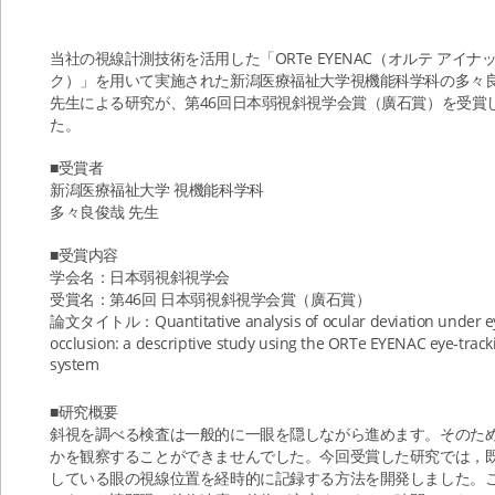
当社の視線計測技術を活用した「ORTe EYENAC（オルテ アイナ
ク）」を用いて実施された新潟医療福祉大学視機能科学科の多々
先生による研究が、第46回日本弱視斜視学会賞（廣石賞）を受賞
た。
■受賞者
新潟医療福祉大学 視機能科学科
多々良俊哉 先生
■受賞内容
学会名：日本弱視斜視学会
受賞名：第46回 日本弱視斜視学会賞（廣石賞）
論文タイトル：Quantitative analysis of ocular deviation under e
occlusion: a descriptive study using the ORTe EYENAC eye-track
system
■研究概要
斜視を調べる検査は一般的に一眼を隠しながら進めます。そのた
かを観察することができませんでした。今回受賞した研究では，
している眼の視線位置を経時的に記録する方法を開発しました。