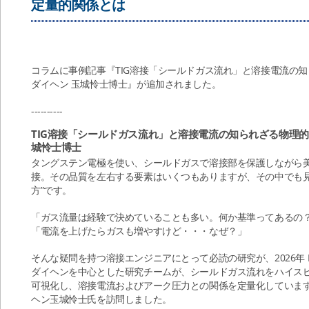
定量的関係とは
コラムに事例記事『TIG溶接「シールドガス流れ」と溶接電流の知
ダイヘン 玉城怜士博士』が追加されました。
----------
TIG溶接「シールドガス流れ」と溶接電流の知られざる物理的
城怜士博士
タングステン電極を使い、シールドガスで溶接部を保護しながら美
接。その品質を左右する要素はいくつもありますが、その中でも見
方”です。
「ガス流量は経験で決めていることも多い。何か基準ってあるの
「電流を上げたらガスも増やすけど・・・なぜ？」
そんな疑問を持つ溶接エンジニアにとって必読の研究が、2026年 Phys
ダイヘンを中心とした研究チームが、シールドガス流れをハイスピ
可視化し、溶接電流およびアーク圧力との関係を定量化していま
ヘン玉城怜士氏を訪問しました。