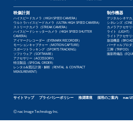
映像計測
制作機器
ハイスピードカメラ（HIGH SPEED CAMERA）
デジタルシネマカメラ（
ウルトラハイスピードカメラ（ULTRA HIGH SPEED CAMERA）
シネレンズ（CINE 
ストリークカメラ（STREAK CAMERA）
カメラアクセサリー（
ハイスピードシャッターカメラ（HIGH SPEED SHUTTER
ライト（LIGHT）
CAMERA）
ライトアクセサリー（L
アイマークレコーダー（EYEMARK RECORDER）
放送機器（BROADC
モーションキャプチャー（MOTION CAPTURE）
バーチャルプロダクト
スポーツトラッキング（SPORTS TRACKING）
三脚（TRIPOD）
ソフトウェア（SOFTWARE）
撮影用備品（EQUI
アクセサリー（ACCESSORY）
特注製品（SPECIAL ORDER）
レンタル&受託計測・解析（RENTAL ＆ CONTRACT
MEASUREMENT）
サイトマップ
プライバシーポリシー
推奨環境
採用のご案内
nac U
Ⓒ nac Image Technology Inc.