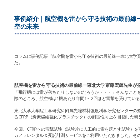
事例紹介｜航空機を雷から守る技術の最前線
空の未来
コラムに事例記事『航空機を雷から守る技術の最前線ー東北大学
た。
----------
航空機を雷から守る技術の最前線ー東北大学齋藤宏輝先生が
「飛行機には雷が落ちたりしないのだろうか・・・」そんなこと
際のところ、航空機は1機あたり年間1～2回ほど雷撃を受けてい
東北大学大学院工学研究科附属先端材料強度科学研究センターの
るCFRP（炭素繊維強化プラスチック）の耐雷性向上を目指した
今回、CFRPへの雷撃試験（試験片に人工的に雷を落とす試験）
カメラレンタル＆受託計測サービスをご利用いただきました。そ