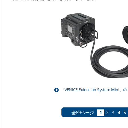
「VENICE Extension System M
全69ページ
1
2
3
4
5