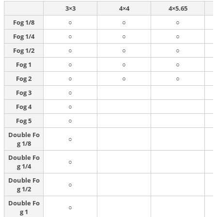
3×3
4×4
4×5.65
Fog 1/8
○
○
○
Fog 1/4
○
○
○
Fog 1/2
○
○
○
Fog 1
○
○
○
Fog 2
○
○
○
Fog 3
○
Fog 4
○
Fog 5
○
Double Fo
○
g 1/8
Double Fo
○
g 1/4
Double Fo
○
g 1/2
Double Fo
○
g 1