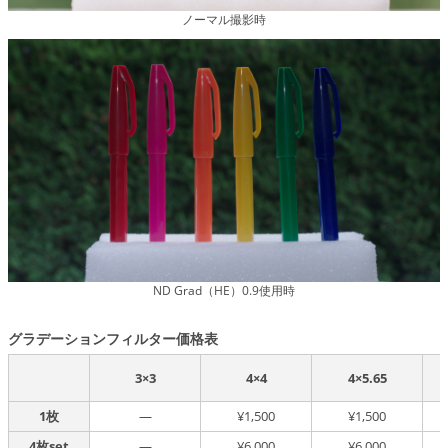
ノーマル撮影時
ND Grad（HE）0.9使用時
グラデーションフィルター価格表
3×3
4×4
4×5.65
1枚
―
¥1,500
¥1,500
4枚set
―
¥6,000
¥6,000