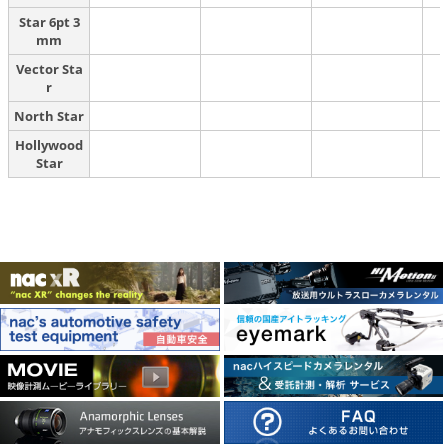
Star 6pt 3
mm
Vector Sta
r
North Star
Hollywood
Star