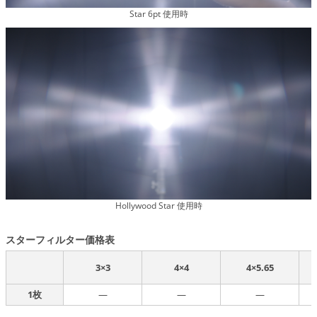
Star 6pt 使用時
Hollywood Star 使用時
スターフィルター価格表
3×3
4×4
4×5.65
1枚
―
―
―