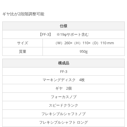
ギヤ比が2段階調整可能
仕様
【FF-3】 ※19φサポート含む
サイズ
（W）260×（H）110×（D）110 mm
質量
950g
構成品
FF-3
マーキングディスク 4枚
ギヤ 2個
フォーカスノブ
スピードクランク
フレキシブルシャフトノブ
フレキシブルシャフト ロング