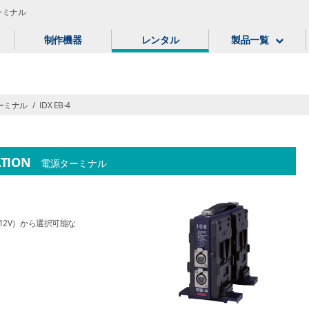
ターミナル
制作機器
レンタル
製品一覧
ーミナル
/
IDX EB-4
ATION
電源ターミナル
ン（12V）から選択可能な