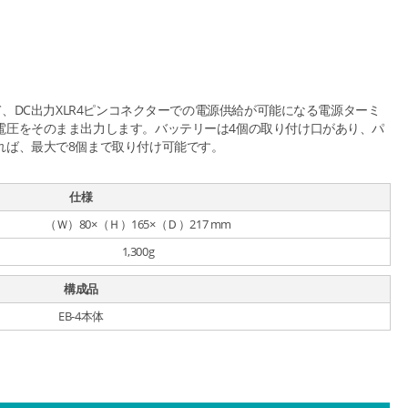
て、DC出力XLR4ピンコネクターでの電源供給が可能になる電源ターミ
電圧をそのまま出力します。バッテリーは4個の取り付け口があり、パ
れば、最大で8個まで取り付け可能です。
仕様
（Ｗ）80×（Ｈ）165×（Ｄ）217 mm
1,300g
構成品
EB-4本体