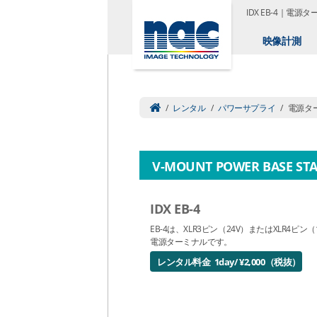
IDX EB-4｜電源
映像計測
/
レンタル
/
パワーサプライ
/
電源タ
V-MOUNT POWER BASE ST
IDX EB-4
EB-4は、XLR3ピン（24V）またはXLR4ピ
電源ターミナルです。
レンタル料金 1day/ ¥2,000（税抜）