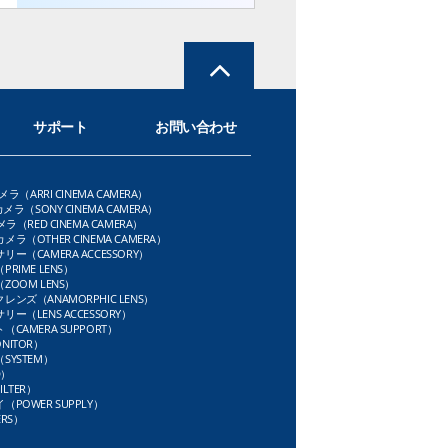
サポート
お問い合わせ
メラ（ARRI CINEMA CAMERA）
メラ（SONY CINEMA CAMERA）
ラ（RED CINEMA CAMERA）
ラ（OTHER CINEMA CAMERA）
ー（CAMERA ACCESSORY）
RIME LENS）
OOM LENS）
ンズ（ANAMORPHIC LENS）
ー（LENS ACCESSORY）
CAMERA SUPPORT）
NITOR）
SYSTEM）
D）
LTER）
POWER SUPPLY）
RS）