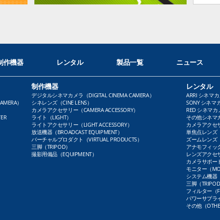
制作機器
レンタル
製品一覧
ニュース
制作機器
レンタル
デジタルシネマカメラ（DIGITAL CINEMA CAMERA）
ARRI シネマカ
AMERA）
シネレンズ（CINE LENS）
SONY シネマカ
カメラアクセサリー（CAMERA ACCESSORY）
RED シネマカメ
ER
ライト（LIGHT）
その他シネマカメ
ライトアクセサリー（LIGHT ACCESSORY）
カメラアクセサリ
放送機器（BROADCAST EQUIPMENT）
単焦点レンズ（P
バーチャルプロダクト（VIRTUAL PRODUCTS）
ズームレンズ（Z
三脚（TRIPOD）
アナモフィックレ
撮影用備品（EQUIPMENT）
レンズアクセサリ
カメラサポート（
モニター（MO
システム機器（
三脚（TRIPO
フィルター（FI
パワーサプライ（
その他（OTHE