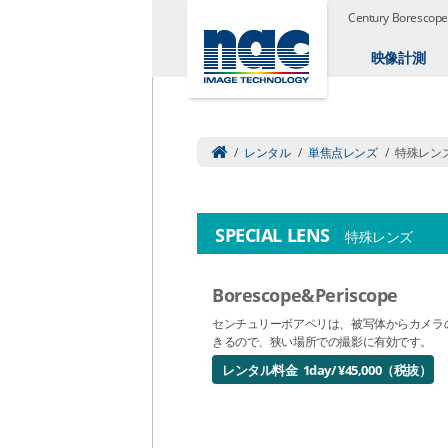
Century Boresc
映像計測
/
レンタル
/
単焦点レンズ
/
特殊レン
SPECIAL LENS
特殊レンズ
Borescope&Periscope
センチュリーボアペリは、被写体からカメラ
きるので、狭い場所での撮影に有効です。
レンタル料金 1day/ ¥45,000（税抜）