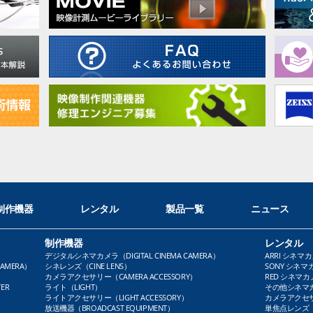
制作機器
レンタル
製品一覧
ニュース
制作機器
レンタル
デジタルシネマカメラ（DIGITAL CINEMA CAMERA）
ARRI シネマカ
AMERA）
シネレンズ（CINE LENS）
SONY シネマカ
カメラアクセサリー（CAMERA ACCESSORY）
RED シネマカメ
ER
ライト（LIGHT）
その他シネマカメ
ライトアクセサリー（LIGHT ACCESSORY）
カメラアクセサリ
放送機器（BROADCAST EQUIPMENT）
単焦点レンズ（P