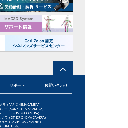
サポート
お問い合わせ
メラ（ARRI CINEMA CAMERA）
メラ（SONY CINEMA CAMERA）
ラ（RED CINEMA CAMERA）
ラ（OTHER CINEMA CAMERA）
ー（CAMERA ACCESSORY）
RIME LENS）