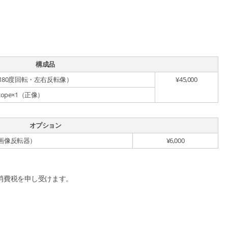
構成品
×1（180度回転・左右反転像）
¥45,000
scope×1（正像）
オプション
io（画像反転器）
¥6,000
消費税を申し受けます。