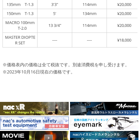
135mm T-1.3
3'3"
114mm
¥20,000
150mm T-1.3
5'
134mm
¥20,000
MACRO 100mm
13 3/4"
114mm
¥20,000
T-2.0
MASTER DIOPTE
----
----
¥18,000
R SET
※価格表内の価格は全て税抜です。別途消費税を申し受けます。
※2023年10月16日現在の価格です。