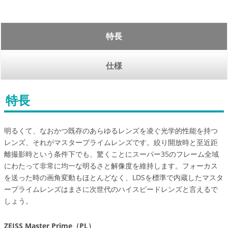
特長
仕様
特長
明るくて、なおかつ既存のあらゆるレンズを凌ぐ光学的性能を持つ
レンズ、それがマスタープライムレンズです。絞り開放時と至近距
離撮影時という条件下でも、驚くことにスーパー35のフレーム全域
にわたって非常に均一な明るさと解像度を維持します。フォーカス
を送った時の画角変動もほとんどなく、LDSを標準で内蔵したマスタ
ープライムレンズはまさに次世代のハイスピードレンズと言えるで
しょう。
ZEISS Master Prime（PL）