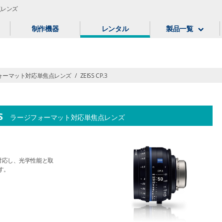
焦点レンズ
制作機器
レンタル
製品一覧
ォーマット対応単焦点レンズ
/
ZEISS CP.3
S
ラージフォーマット対応単焦点レンズ
に対応し、光学性能と取
す。