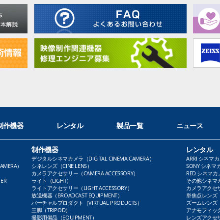
制作機器
レンタル
製品一覧
ニュース
制作機器
レンタル
デジタルシネマカメラ（DIGITAL CINEMA CAMERA）
ARRI シネマカ
AMERA）
シネレンズ（CINE LENS）
SONY シネマカ
カメラアクセサリー（CAMERA ACCESSORY）
RED シネマカメ
ER
ライト（LIGHT）
その他シネマカメ
ライトアクセサリー（LIGHT ACCESSORY）
カメラアクセサリ
放送機器（BROADCAST EQUIPMENT）
単焦点レンズ（P
バーチャルプロダクト（VIRTUAL PRODUCTS）
ズームレンズ（Z
三脚（TRIPOD）
アナモフィックレ
撮影用備品（EQUIPMENT）
レンズアクセサリ