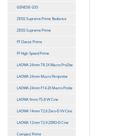
GENESIS G35
ZEISS Supreme Prime Radiance
ZEISS Supreme Prime
FF Classic Prime
FF High Speed Prime
LAOWA 24mm T8 2X Macro Pro2be
LAOWA 24mm Macro Periprobe
LAOWA 24mm F14 2X Macro Probe
LAOWA 9mm T5.8 VV Cine
LAOWA 14mm T2.6 Zero-D VV Cine
LAOWA 12mm T2.9 ZERO-D Cine
Compact Prime