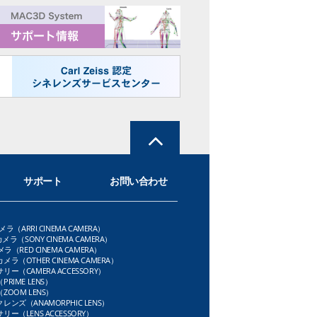
サポート
お問い合わせ
メラ（ARRI CINEMA CAMERA）
メラ（SONY CINEMA CAMERA）
ラ（RED CINEMA CAMERA）
ラ（OTHER CINEMA CAMERA）
ー（CAMERA ACCESSORY）
RIME LENS）
OOM LENS）
ンズ（ANAMORPHIC LENS）
ー（LENS ACCESSORY）