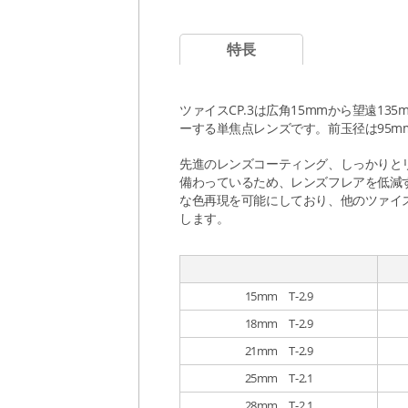
特長
ツァイスCP.3は広角15mmから望遠1
ーする単焦点レンズです。前玉径は95
先進のレンズコーティング、しっかりと
備わっているため、レンズフレアを低減
な色再現を可能にしており、他のツァイ
します。
15mm T-2.9
18mm T-2.9
21mm T-2.9
25mm T-2.1
28mm T-2.1