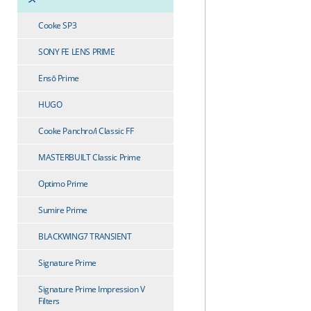
Cooke SP3
SONY FE LENS PRIME
Ensō Prime
HUGO
Cooke Panchro/i Classic FF
MASTERBUILT Classic Prime
Optimo Prime
Sumire Prime
BLACKWING7 TRANSIENT
Signature Prime
Signature Prime Impression V
Filters