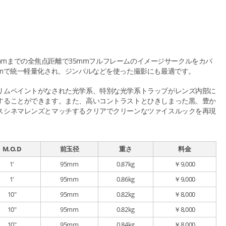
35mmまでの全焦点距離で35mmフルフレームのイメージサークルをカバ
mmで統一軽量化され、ジンバルなどを使った撮影にも最適です。
リムペイントがなされた光学系、特別な光学系トラップがレンズ内部に
することができます。また、高いコントラストとひきしまった黒、豊か
スシネマレンズとマッチするクリアでクリーンなツァイスルックを再現
M.O.D
前玉径
重さ
料金
1'
95mm
0.87kg
￥9,000
1'
95mm
0.86kg
￥9,000
10"
95mm
0.82kg
￥8,000
10"
95mm
0.82kg
￥8,000
10"
95mm
0.84kg
￥8,000