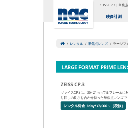
ZEISS CP.3｜単
映像計測
/
レンタル
/
単焦点レンズ
/
ラージフ
LARGE FORMAT PRIME LEN
ZEISS CP.3
ツァイスCP.3は、36×24mmフルフレーム
り回しの良さを合わせ持った単焦点レンズで
レンタル料金 1day/ ¥8,000～（税抜）