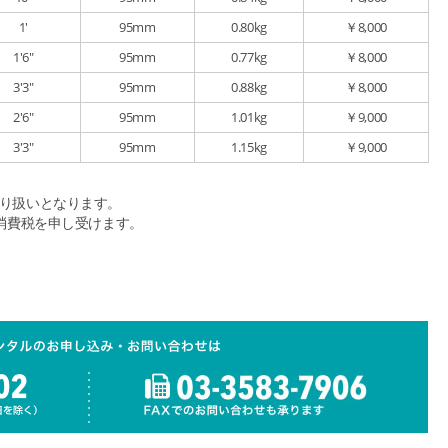
1'
95mm
0.80kg
￥8,000
1'6"
95mm
0.77kg
￥8,000
3'3"
95mm
0.88kg
￥8,000
2'6"
95mm
1.01kg
￥9,000
3'3"
95mm
1.15kg
￥9,000
の取り扱いとなります。
消費税を申し受けます。