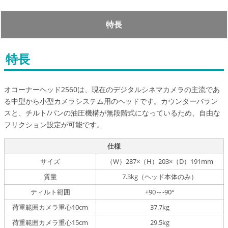
特長
特長
オコーナーヘッド2560は、現在のデジタルシネマカメラの主流であ
る中型から小型カメラシステム用のヘッドです。カウンターバラン
スと、チルト/パンの油圧機構が無段階式になっているため、自由な
フリクション設定が可能です。
仕様
サイズ
（W）287×（H）203×（D）191mm
質量
7.3kg（ヘッド本体のみ）
ティルト範囲
+90～-90°
荷重範囲カメラ重心10cm
37.7kg
荷重範囲カメラ重心15cm
29.5kg