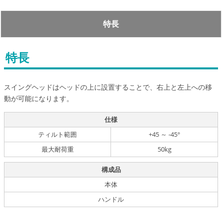
特長
特長
スイングヘッドはヘッドの上に設置することで、右上と左上への移
動が可能になります。
仕様
ティルト範囲
+45 ～ -45°
最大耐荷重
50kg
構成品
本体
ハンドル