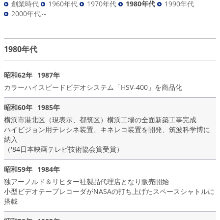
創業時代
1960年代
1970年代
1980年代
1990年代
2000年代～
1980年代
昭和62年
1987年
カラーハイスピードビデオシステム「HSV-400」を商品化
昭和60年
1985年
横浜市港北区（現表示、都筑区）横浜工場の全面新築工事完成
ハイビジョン用テレシネ装置、キネレコ装置を開発、筑波科学博に
納入
（'84日本映画テレビ技術協会賞受賞）
昭和59年
1984年
独アーノルド＆リヒター社製品代理店となり販売開始
小型ビデオテープレコーダがNASAの打ち上げたスペースシャトルに
搭載