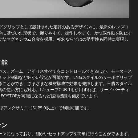
のハンドグリップとして設計された定評のあるデザインに、最新のレンズコ
学に基づいた形状で、握りやすく、操作しやすく、かつ誤作動を防止す
なマグネシウム合金を採用。ARRIならではの堅牢性も同時に実現し
可能
カス、ズーム、アイリスすべてをコントロールできるほか、モータース
ミット制御など細かい設定が可能です。ENGスタイルのサーボグリップ
することができ、さまざまな機材構成で効果を発揮します。三脚スタイル
の使い方にも対応。LキューブCUB-1を併用すれば、サードパーティ
EC/STOPが可能になるなど拡張機能も備えています。
びアレクサミニ（SUP5.0以上）で利用可能です。
ーン
ーンになっており、細かいセットアップを簡単に行うことができます。