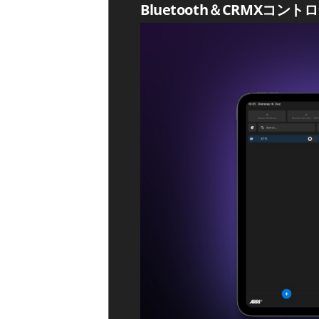
Bluetooth＆CRMXコント