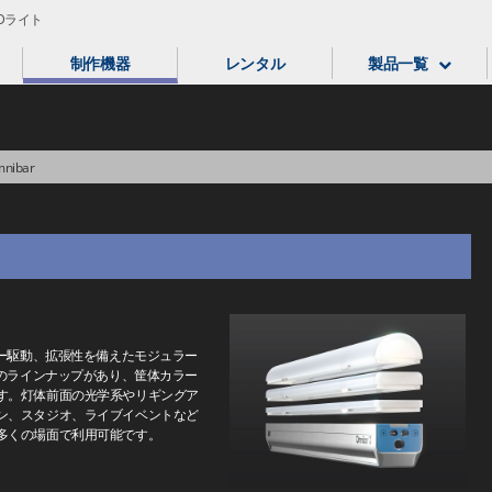
LEDライト
制作機器
レンタル
製品一覧
nibar
リー駆動、拡張性を備えたモジュラー
トのラインナップがあり、筐体カラー
す。灯体前面の光学系やリギングア
ン、スタジオ、ライブイベントなど
多くの場面で利用可能です。