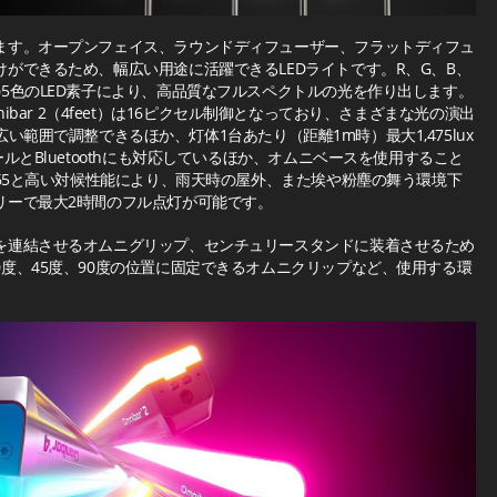
ます。オープンフェイス、ラウンドディフューザー、フラットディフュ
ができるため、幅広い用途に活躍できるLEDライトです。R、G、B、
5色のLED素子により、高品質なフルスペクトルの光を作り出します。
Omnibar 2（4feet）は16ピクセル制御となっており、さまざまな光の演出
Kと広い範囲で調整できるほか、灯体1台あたり（距離1m時）最大1,475lux
ルとBluetoothにも対応しているほか、オムニベースを使用すること
級65と高い対候性能により、雨天時の屋外、また埃や粉塵の舞う環境下
リーで最大2時間のフル点灯が可能です。
を連結させるオムニグリップ、センチュリースタンドに装着させるため
度、45度、90度の位置に固定できるオムニクリップなど、使用する環