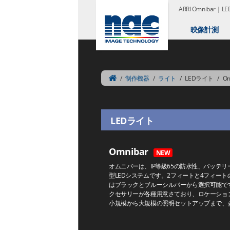
ARRI Omnibar｜
映像計測
/
制作機器
/
ライト
/
LEDライト
/
Om
LEDライト
Omnibar
NEW
オムニバーは、IP等級65の防水性、バッテ
型LEDシステムです。2フィートと4フィー
はブラックとブルーシルバーから選択可能で
クセサリーが各種用意さており、ロケーショ
小規模から大規模の照明セットアップまで、