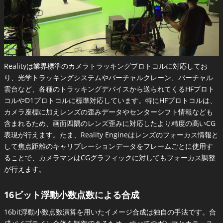
Realityは業界標準のカメラトラッキングプロトコルに対応してお
り、光学トラッキングシステムやバーチャルクレーン、バーチャル
雲台など、各種のトラッキングデバイスから送られてくるHFプロト
コルやD1プロトコルに標準対応しています。特にHFプロトコルは、
カメラ座標に加えレンズの歪みデータやセンターシフト情報なども
含まれるため、画面四隅のレンズ歪みに対応したより精度の高いCG
表現が行えます。たま、Reality Engineはレンズのフォーカス情報と
して焦点距離のキャリブレーションデータをフレームごとに使用す
ることで、カメラマンはCGグラフィックに対してもフォーカス調整
が行えます。
16ビット浮動小数点数による合成
16bit浮動小数点数演算を用いたイメージ合成は独自の手法です。合