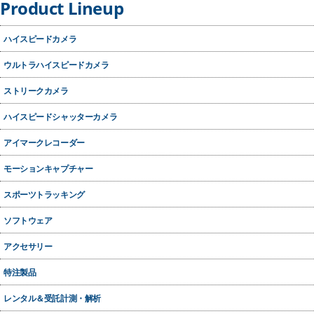
Product Lineup
ハイスピードカメラ
MEMRECAM GO
ウルトラハイスピードカメラ
MEMRECAM ACS-1
ストリークカメラ
MEMRECAM ACS-3
MEMRECAM MX
ハイスピードシャッターカメラ
MEMRECAM Q2m
MEMRECAM Q1v
アイマークレコーダー
MEMRECAM HX-7S
モーションキャプチャー
MEMRECAM n-Box
スポーツトラッキング
ソフトウェア
アクセサリー
特注製品
レンタル＆受託計測・解析