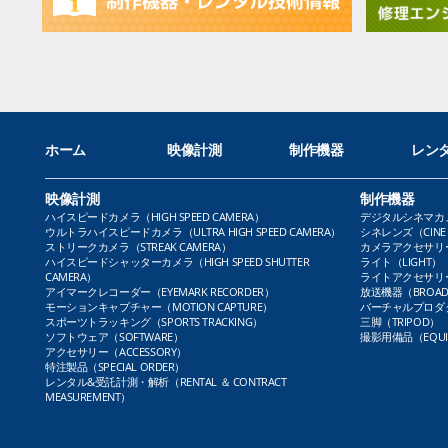
ホーム
映像計測
制作機器
レン
映像計測
制作機器
ハイスピードカメラ（HIGH SPEED CAMERA）
デジタルシネマカメラ（
ウルトラハイスピードカメラ（ULTRA HIGH SPEED CAMERA）
シネレンズ（CINE 
ストリークカメラ（STREAK CAMERA）
カメラアクセサリー（
ハイスピードシャッターカメラ（HIGH SPEED SHUTTER
ライト（LIGHT）
CAMERA）
ライトアクセサリー（L
アイマークレコーダー（EYEMARK RECORDER）
放送機器（BROADC
モーションキャプチャー（MOTION CAPTURE）
バーチャルプロダクト
スポーツトラッキング（SPORTS TRACKING）
三脚（TRIPOD）
ソフトウェア（SOFTWARE）
撮影用備品（EQUI
アクセサリー（ACCESSORY）
特注製品（SPECIAL ORDER）
レンタル&受託計測・解析（RENTAL ＆ CONTRACT
MEASUREMENT）