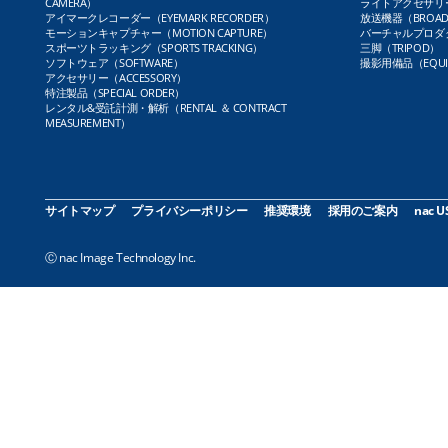
CAMERA）
ライトアクセサリー（L
アイマークレコーダー（EYEMARK RECORDER）
放送機器（BROADC
モーションキャプチャー（MOTION CAPTURE）
バーチャルプロダクト
スポーツトラッキング（SPORTS TRACKING）
三脚（TRIPOD）
ソフトウェア（SOFTWARE）
撮影用備品（EQUI
アクセサリー（ACCESSORY）
特注製品（SPECIAL ORDER）
レンタル&受託計測・解析（RENTAL ＆ CONTRACT
MEASUREMENT）
サイトマップ
プライバシーポリシー
推奨環境
採用のご案内
nac U
Ⓒ nac Image Technology Inc.