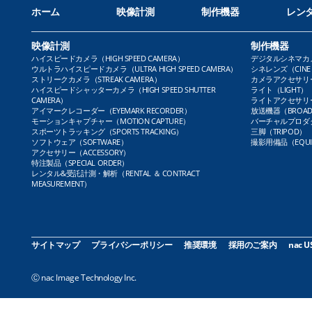
ホーム
映像計測
制作機器
レン
映像計測
制作機器
ハイスピードカメラ（HIGH SPEED CAMERA）
デジタルシネマカメラ（
ウルトラハイスピードカメラ（ULTRA HIGH SPEED CAMERA）
シネレンズ（CINE 
ストリークカメラ（STREAK CAMERA）
カメラアクセサリー（
ハイスピードシャッターカメラ（HIGH SPEED SHUTTER
ライト（LIGHT）
CAMERA）
ライトアクセサリー（L
アイマークレコーダー（EYEMARK RECORDER）
放送機器（BROADC
モーションキャプチャー（MOTION CAPTURE）
バーチャルプロダクト
スポーツトラッキング（SPORTS TRACKING）
三脚（TRIPOD）
ソフトウェア（SOFTWARE）
撮影用備品（EQUI
アクセサリー（ACCESSORY）
特注製品（SPECIAL ORDER）
レンタル&受託計測・解析（RENTAL ＆ CONTRACT
MEASUREMENT）
サイトマップ
プライバシーポリシー
推奨環境
採用のご案内
nac U
Ⓒ nac Image Technology Inc.