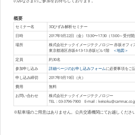
のみなさまのご参加をお待ちしております。
概要
セミナー名
3Dひずみ解析セミナー
日時
2017年9月22日（金）13:30〜17:30（13:00～受付
場所
株式会社ナックイメージテクノロジー 赤坂オフィ
東京都港区赤坂4-13-13 赤坂ビル1階
＜地図＞
定員
約30名
参加申し込み
詳細ページのお申し込みフォーム
に必要事項をご
申し込み締切
2017年9月19日（火）
費用
無料
お問い合わせ
株式会社ナックイメージテクノロジー
TEL：03-3796-7900 E-mail：keisoku@camnac
※駐車場のご用意はありません。公共交通機関にてお越しくださ