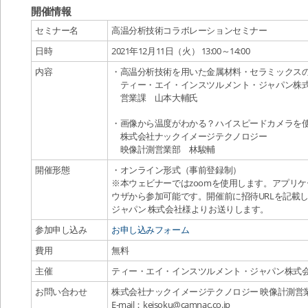
開催情報
セミナー名
高温分析技術コラボレーションセミナー
日時
2021年12月11日（火） 13:00～14:00
内容
・高温分析技術を用いた金属材料・セラミックス
ティー・エイ・インスツルメント・ジャパン株
営業課 山本大輔氏
・画像から温度がわかる？ハイスピードカメラを
株式会社ナックイメージテクノロジー
映像計測営業部 林駿輔
開催形態
・オンライン形式（事前登録制）
※本ウェビナーではzoomを使用します。アプリ
ウザから参加可能です。開催前に招待URLを記載
ジャパン 株式会社様よりお送りします。
参加申し込み
お申し込みフォーム
費用
無料
主催
ティー・エイ・インスツルメント・ジャパン株式
お問い合わせ
株式会社ナックイメージテクノロジー 映像計測営
E-mail：keisoku@camnac.co.jp