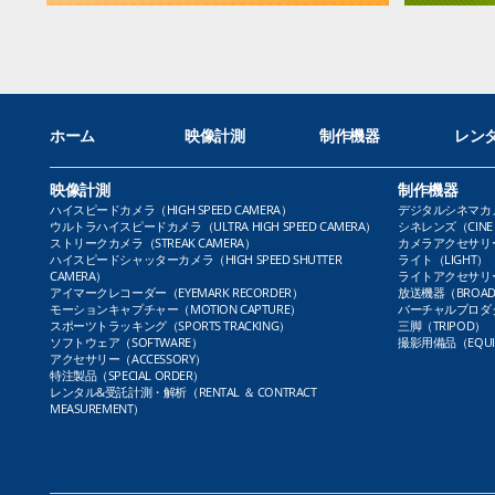
ホーム
映像計測
制作機器
レン
映像計測
制作機器
ハイスピードカメラ（HIGH SPEED CAMERA）
デジタルシネマカメラ（
ウルトラハイスピードカメラ（ULTRA HIGH SPEED CAMERA）
シネレンズ（CINE 
ストリークカメラ（STREAK CAMERA）
カメラアクセサリー（
ハイスピードシャッターカメラ（HIGH SPEED SHUTTER
ライト（LIGHT）
CAMERA）
ライトアクセサリー（L
アイマークレコーダー（EYEMARK RECORDER）
放送機器（BROADC
モーションキャプチャー（MOTION CAPTURE）
バーチャルプロダクト
スポーツトラッキング（SPORTS TRACKING）
三脚（TRIPOD）
ソフトウェア（SOFTWARE）
撮影用備品（EQUI
アクセサリー（ACCESSORY）
特注製品（SPECIAL ORDER）
レンタル&受託計測・解析（RENTAL ＆ CONTRACT
MEASUREMENT）