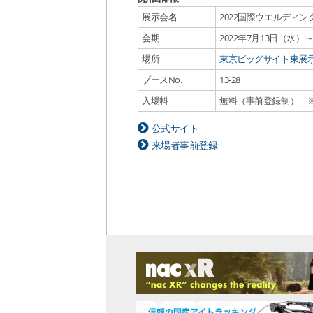
展示会名
2022国際ウエルディン
会期
2022年7月13日（水）～1
場所
東京ビッグサイト東展示棟
ブースNo.
13-28
入場料
無料（事前登録制） 
公式サイト
来場者事前登録