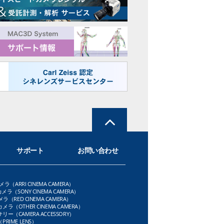
サポート
お問い合わせ
メラ（ARRI CINEMA CAMERA）
メラ（SONY CINEMA CAMERA）
ラ（RED CINEMA CAMERA）
ラ（OTHER CINEMA CAMERA）
ー（CAMERA ACCESSORY）
RIME LENS）