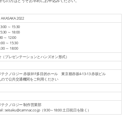
持ちの方はどうぞお早めにお申込みください。
y AKASAKA 2022
00 ～ 15:30
30 ～ 18:00
 ～ 12:00
0 ～ 15:30
0 ～ 18:00
介（プレゼンテーションとハンズオン形式）
クノロジー 赤坂B1F多目的ホール 東京都赤坂4-13-13 赤坂ビル
んので公共交通機関をご利用ください
テクノロジー 制作営業部
Email : seisaku@camnac.co.jp（9:30～18:00 土日祝日を除く）