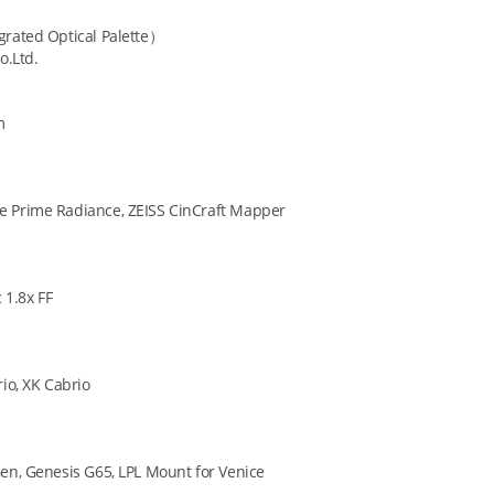
ted Optical Palette）
.Ltd.
m
ime Radiance, ZEISS CinCraft Mapper
1.8x FF
, XK Cabrio
Genesis G65, LPL Mount for Venice