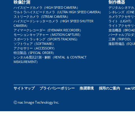
映像計測
制作機器
ハイスピードカメラ（HIGH SPEED CAMERA）
デジタルシネマカメラ（
ウルトラハイスピードカメラ（ULTRA HIGH SPEED CAMERA）
シネレンズ（CINE 
ストリークカメラ（STREAK CAMERA）
カメラアクセサリー（
ハイスピードシャッターカメラ（HIGH SPEED SHUTTER
ライト（LIGHT）
CAMERA）
ライトアクセサリー（L
アイマークレコーダー（EYEMARK RECORDER）
放送機器（BROADC
モーションキャプチャー（MOTION CAPTURE）
バーチャルプロダクト
スポーツトラッキング（SPORTS TRACKING）
三脚（TRIPOD）
ソフトウェア（SOFTWARE）
撮影用備品（EQUI
アクセサリー（ACCESSORY）
特注製品（SPECIAL ORDER）
レンタル&受託計測・解析（RENTAL ＆ CONTRACT
MEASUREMENT）
サイトマップ
プライバシーポリシー
推奨環境
採用のご案内
nac U
Ⓒ nac Image Technology Inc.