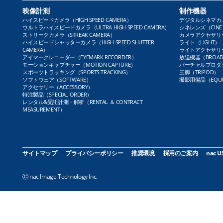
映像計測
制作機器
ハイスピードカメラ（HIGH SPEED CAMERA）
デジタルシネマカメラ（
ウルトラハイスピードカメラ（ULTRA HIGH SPEED CAMERA）
シネレンズ（CINE 
ストリークカメラ（STREAK CAMERA）
カメラアクセサリー（
ハイスピードシャッターカメラ（HIGH SPEED SHUTTER
ライト（LIGHT）
CAMERA）
ライトアクセサリー（L
アイマークレコーダー（EYEMARK RECORDER）
放送機器（BROADC
モーションキャプチャー（MOTION CAPTURE）
バーチャルプロダクト
スポーツトラッキング（SPORTS TRACKING）
三脚（TRIPOD）
ソフトウェア（SOFTWARE）
撮影用備品（EQUI
アクセサリー（ACCESSORY）
特注製品（SPECIAL ORDER）
レンタル&受託計測・解析（RENTAL ＆ CONTRACT
MEASUREMENT）
サイトマップ
プライバシーポリシー
推奨環境
採用のご案内
nac U
Ⓒ nac Image Technology Inc.