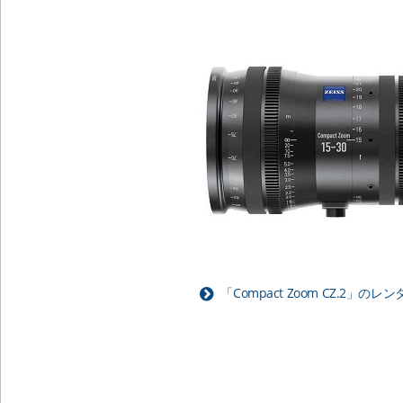
「Compact Zoom CZ.2」の