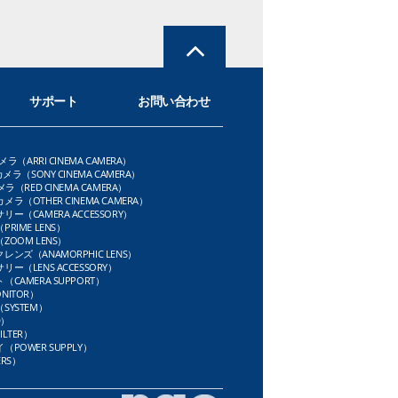
サポート
お問い合わせ
メラ（ARRI CINEMA CAMERA）
メラ（SONY CINEMA CAMERA）
ラ（RED CINEMA CAMERA）
ラ（OTHER CINEMA CAMERA）
ー（CAMERA ACCESSORY）
RIME LENS）
OOM LENS）
ンズ（ANAMORPHIC LENS）
ー（LENS ACCESSORY）
CAMERA SUPPORT）
NITOR）
SYSTEM）
D）
LTER）
POWER SUPPLY）
RS）