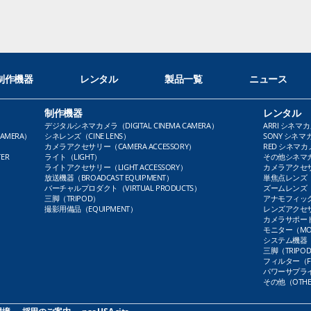
制作機器
レンタル
製品一覧
ニュース
制作機器
レンタル
デジタルシネマカメラ（DIGITAL CINEMA CAMERA）
ARRI シネマカ
AMERA）
シネレンズ（CINE LENS）
SONY シネマカ
カメラアクセサリー（CAMERA ACCESSORY）
RED シネマカメ
ER
ライト（LIGHT）
その他シネマカメ
ライトアクセサリー（LIGHT ACCESSORY）
カメラアクセサリ
放送機器（BROADCAST EQUIPMENT）
単焦点レンズ（P
バーチャルプロダクト（VIRTUAL PRODUCTS）
ズームレンズ（Z
三脚（TRIPOD）
アナモフィックレ
撮影用備品（EQUIPMENT）
レンズアクセサリ
カメラサポート（
モニター（MO
システム機器（
三脚（TRIPO
フィルター（FI
パワーサプライ（
その他（OTHE