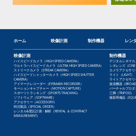
ホーム
映像計測
制作機器
レン
映像計測
制作機器
ハイスピードカメラ（HIGH SPEED CAMERA）
デジタルシネマカメラ（
ウルトラハイスピードカメラ（ULTRA HIGH SPEED CAMERA）
シネレンズ（CINE 
ストリークカメラ（STREAK CAMERA）
カメラアクセサリー（
ハイスピードシャッターカメラ（HIGH SPEED SHUTTER
ライト（LIGHT）
CAMERA）
ライトアクセサリー（L
アイマークレコーダー（EYEMARK RECORDER）
放送機器（BROADC
モーションキャプチャー（MOTION CAPTURE）
バーチャルプロダクト
スポーツトラッキング（SPORTS TRACKING）
三脚（TRIPOD）
ソフトウェア（SOFTWARE）
撮影用備品（EQUI
アクセサリー（ACCESSORY）
特注製品（SPECIAL ORDER）
レンタル&受託計測・解析（RENTAL ＆ CONTRACT
MEASUREMENT）