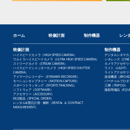
ホーム
映像計測
制作機器
レン
映像計測
制作機器
ハイスピードカメラ（HIGH SPEED CAMERA）
デジタルシネマカメラ（
ウルトラハイスピードカメラ（ULTRA HIGH SPEED CAMERA）
シネレンズ（CINE 
ストリークカメラ（STREAK CAMERA）
カメラアクセサリー（
ハイスピードシャッターカメラ（HIGH SPEED SHUTTER
ライト（LIGHT）
CAMERA）
ライトアクセサリー（L
アイマークレコーダー（EYEMARK RECORDER）
放送機器（BROADC
モーションキャプチャー（MOTION CAPTURE）
バーチャルプロダクト
スポーツトラッキング（SPORTS TRACKING）
三脚（TRIPOD）
ソフトウェア（SOFTWARE）
撮影用備品（EQUI
アクセサリー（ACCESSORY）
特注製品（SPECIAL ORDER）
レンタル&受託計測・解析（RENTAL ＆ CONTRACT
MEASUREMENT）