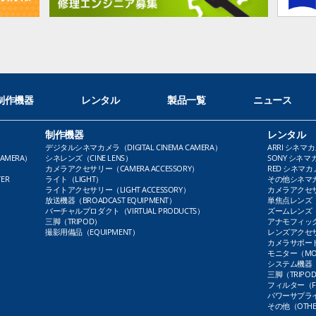
制作機器
レンタル
製品一覧
ニュース
制作機器
レンタル
デジタルシネマカメラ（DIGITAL CINEMA CAMERA）
ARRI シネマカ
AMERA）
シネレンズ（CINE LENS）
SONY シネマカ
カメラアクセサリー（CAMERA ACCESSORY）
RED シネマカメ
ER
ライト（LIGHT）
その他シネマカメ
ライトアクセサリー（LIGHT ACCESSORY）
カメラアクセサリ
放送機器（BROADCAST EQUIPMENT）
単焦点レンズ（P
バーチャルプロダクト（VIRTUAL PRODUCTS）
ズームレンズ（Z
三脚（TRIPOD）
アナモフィックレ
撮影用備品（EQUIPMENT）
レンズアクセサリ
カメラサポート（
モニター（MO
システム機器（
三脚（TRIPO
フィルター（FI
パワーサプライ（
その他（OTHE