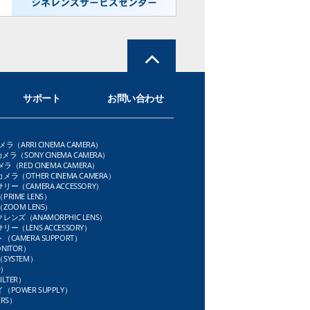
サポート
お問い合わせ
メラ（ARRI CINEMA CAMERA）
メラ（SONY CINEMA CAMERA）
ラ（RED CINEMA CAMERA）
ラ（OTHER CINEMA CAMERA）
ー（CAMERA ACCESSORY）
RIME LENS）
OOM LENS）
ンズ（ANAMORPHIC LENS）
ー（LENS ACCESSORY）
CAMERA SUPPORT）
NITOR）
SYSTEM）
D）
LTER）
POWER SUPPLY）
RS）