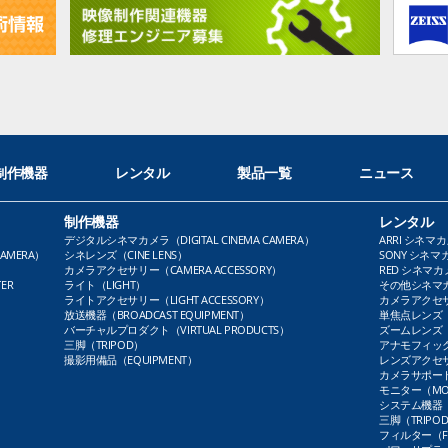
制作機器
レンタル
製品一覧
ニュース
制作機器
レンタル
デジタルシネマカメラ（DIGITAL CINEMA CAMERA）
ARRI シネマカ
AMERA）
シネレンズ（CINE LENS）
SONY シネマカ
カメラアクセサリー（CAMERA ACCESSORY）
RED シネマカメ
ER
ライト（LIGHT）
その他シネマカメ
ライトアクセサリー（LIGHT ACCESSORY）
カメラアクセサリ
放送機器（BROADCAST EQUIPMENT）
単焦点レンズ（P
バーチャルプロダクト（VIRTUAL PRODUCTS）
ズームレンズ（Z
三脚（TRIPOD）
アナモフィックレ
撮影用備品（EQUIPMENT）
レンズアクセサリ
カメラサポート（
モニター（MO
システム機器（
三脚（TRIPO
フィルター（FI