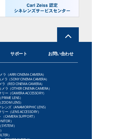
サポート
お問い合わせ
メラ（ARRI CINEMA CAMERA）
メラ（SONY CINEMA CAMERA）
ラ（RED CINEMA CAMERA）
ラ（OTHER CINEMA CAMERA）
ー（CAMERA ACCESSORY）
RIME LENS）
OOM LENS）
ンズ（ANAMORPHIC LENS）
ー（LENS ACCESSORY）
CAMERA SUPPORT）
NITOR）
SYSTEM）
D）
LTER）