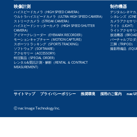
映像計測
制作機器
ハイスピードカメラ（HIGH SPEED CAMERA）
デジタルシネマカメラ（
ウルトラハイスピードカメラ（ULTRA HIGH SPEED CAMERA）
シネレンズ（CINE 
ストリークカメラ（STREAK CAMERA）
カメラアクセサリー（
ハイスピードシャッターカメラ（HIGH SPEED SHUTTER
ライト（LIGHT）
CAMERA）
ライトアクセサリー（L
アイマークレコーダー（EYEMARK RECORDER）
放送機器（BROADC
モーションキャプチャー（MOTION CAPTURE）
バーチャルプロダクト
スポーツトラッキング（SPORTS TRACKING）
三脚（TRIPOD）
ソフトウェア（SOFTWARE）
撮影用備品（EQUI
アクセサリー（ACCESSORY）
特注製品（SPECIAL ORDER）
レンタル&受託計測・解析（RENTAL ＆ CONTRACT
MEASUREMENT）
サイトマップ
プライバシーポリシー
推奨環境
採用のご案内
nac U
Ⓒ nac Image Technology Inc.