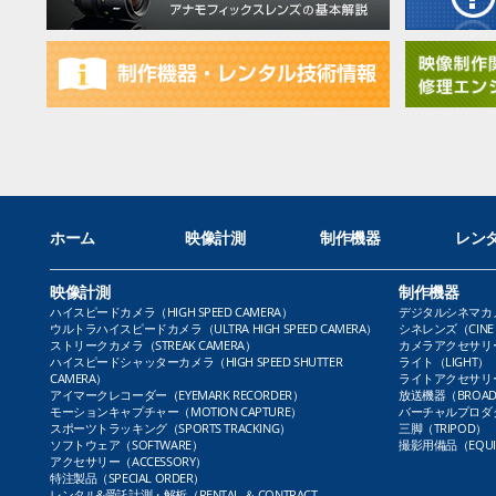
ホーム
映像計測
制作機器
レン
映像計測
制作機器
ハイスピードカメラ（HIGH SPEED CAMERA）
デジタルシネマカメラ（
ウルトラハイスピードカメラ（ULTRA HIGH SPEED CAMERA）
シネレンズ（CINE 
ストリークカメラ（STREAK CAMERA）
カメラアクセサリー（
ハイスピードシャッターカメラ（HIGH SPEED SHUTTER
ライト（LIGHT）
CAMERA）
ライトアクセサリー（L
アイマークレコーダー（EYEMARK RECORDER）
放送機器（BROADC
モーションキャプチャー（MOTION CAPTURE）
バーチャルプロダクト
スポーツトラッキング（SPORTS TRACKING）
三脚（TRIPOD）
ソフトウェア（SOFTWARE）
撮影用備品（EQUI
アクセサリー（ACCESSORY）
特注製品（SPECIAL ORDER）
レンタル&受託計測・解析（RENTAL ＆ CONTRACT