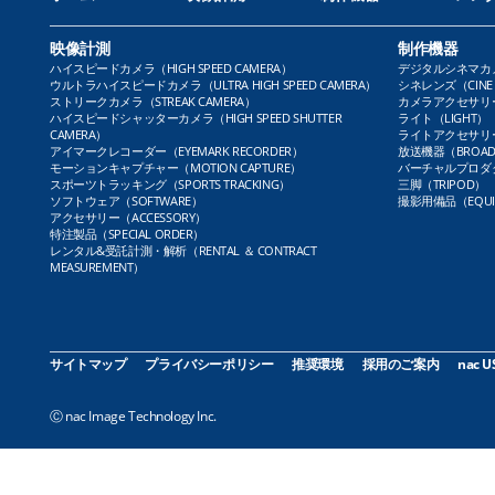
映像計測
制作機器
ハイスピードカメラ（HIGH SPEED CAMERA）
デジタルシネマカメラ（
ウルトラハイスピードカメラ（ULTRA HIGH SPEED CAMERA）
シネレンズ（CINE 
ストリークカメラ（STREAK CAMERA）
カメラアクセサリー（
ハイスピードシャッターカメラ（HIGH SPEED SHUTTER
ライト（LIGHT）
CAMERA）
ライトアクセサリー（L
アイマークレコーダー（EYEMARK RECORDER）
放送機器（BROADC
モーションキャプチャー（MOTION CAPTURE）
バーチャルプロダクト
スポーツトラッキング（SPORTS TRACKING）
三脚（TRIPOD）
ソフトウェア（SOFTWARE）
撮影用備品（EQUI
アクセサリー（ACCESSORY）
特注製品（SPECIAL ORDER）
レンタル&受託計測・解析（RENTAL ＆ CONTRACT
MEASUREMENT）
サイトマップ
プライバシーポリシー
推奨環境
採用のご案内
nac U
Ⓒ nac Image Technology Inc.