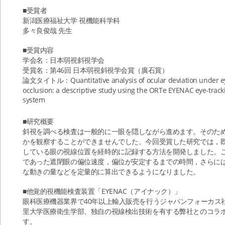
■受賞者
新潟医療福祉大学 視機能科学科
多々良俊哉 先生
■受賞内容
学会名：日本弱視斜視学会
受賞名：第46回 日本弱視斜視学会賞（廣石賞）
論文タイトル：Quantitative analysis of ocular deviation under e
occlusion: a descriptive study using the ORTe EYENAC eye-track
system
■研究概要
斜視を調べる検査は一般的に一眼を隠しながら進めます。そのた
かを観察することができませんでした。今回受賞した研究では，
している眼の視線位置を経時的に記録する方法を開発しました。
であった遮閉眼の偏位速度，偏位が安定するまでの時間，さらに
な動きの量などを定量的に算出できるようになりました。
■他覚的視機能検査装置「EYENAC（アイナック）」
眼科医療機器業界で40年以上輸入販売を行うジャパンフォーカス
里大学医療衛生学部、独自の視線検出技術を有する弊社とのコラ
す。