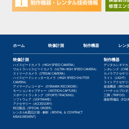
ホーム
映像計測
制作機器
レン
映像計測
制作機器
ハイスピードカメラ（HIGH SPEED CAMERA）
デジタルシネマカメラ（
ウルトラハイスピードカメラ（ULTRA HIGH SPEED CAMERA）
シネレンズ（CINE 
ストリークカメラ（STREAK CAMERA）
カメラアクセサリー（
ハイスピードシャッターカメラ（HIGH SPEED SHUTTER
ライト（LIGHT）
CAMERA）
ライトアクセサリー（L
アイマークレコーダー（EYEMARK RECORDER）
放送機器（BROADC
モーションキャプチャー（MOTION CAPTURE）
バーチャルプロダクト
スポーツトラッキング（SPORTS TRACKING）
三脚（TRIPOD）
ソフトウェア（SOFTWARE）
撮影用備品（EQUI
アクセサリー（ACCESSORY）
特注製品（SPECIAL ORDER）
レンタル&受託計測・解析（RENTAL ＆ CONTRACT
MEASUREMENT）