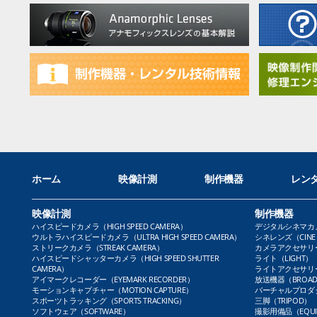
ホーム
映像計測
制作機器
レン
映像計測
制作機器
ハイスピードカメラ（HIGH SPEED CAMERA）
デジタルシネマカメラ（
ウルトラハイスピードカメラ（ULTRA HIGH SPEED CAMERA）
シネレンズ（CINE 
ストリークカメラ（STREAK CAMERA）
カメラアクセサリー（
ハイスピードシャッターカメラ（HIGH SPEED SHUTTER
ライト（LIGHT）
CAMERA）
ライトアクセサリー（L
アイマークレコーダー（EYEMARK RECORDER）
放送機器（BROADC
モーションキャプチャー（MOTION CAPTURE）
バーチャルプロダクト
スポーツトラッキング（SPORTS TRACKING）
三脚（TRIPOD）
ソフトウェア（SOFTWARE）
撮影用備品（EQUI