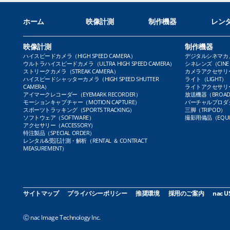
ホーム
映像計測
制作機器
レン
映像計測
制作機器
ハイスピードカメラ（HIGH SPEED CAMERA）
デジタルシネマカメラ（
ウルトラハイスピードカメラ（ULTRA HIGH SPEED CAMERA）
シネレンズ（CINE 
ストリークカメラ（STREAK CAMERA）
カメラアクセサリー（
ハイスピードシャッターカメラ（HIGH SPEED SHUTTER
ライト（LIGHT）
CAMERA）
ライトアクセサリー（L
アイマークレコーダー（EYEMARK RECORDER）
放送機器（BROADC
モーションキャプチャー（MOTION CAPTURE）
バーチャルプロダクト
スポーツトラッキング（SPORTS TRACKING）
三脚（TRIPOD）
ソフトウェア（SOFTWARE）
撮影用備品（EQUI
アクセサリー（ACCESSORY）
特注製品（SPECIAL ORDER）
レンタル&受託計測・解析（RENTAL ＆ CONTRACT
MEASUREMENT）
サイトマップ
プライバシーポリシー
推奨環境
採用のご案内
nac U
Ⓒ nac Image Technology Inc.