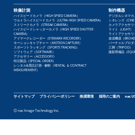
映像計測
制作機器
ハイスピードカメラ（HIGH SPEED CAMERA）
デジタルシネマカメラ（
ウルトラハイスピードカメラ（ULTRA HIGH SPEED CAMERA）
シネレンズ（CINE 
ストリークカメラ（STREAK CAMERA）
カメラアクセサリー（
ハイスピードシャッターカメラ（HIGH SPEED SHUTTER
ライト（LIGHT）
CAMERA）
ライトアクセサリー（L
アイマークレコーダー（EYEMARK RECORDER）
放送機器（BROADC
モーションキャプチャー（MOTION CAPTURE）
バーチャルプロダクト
スポーツトラッキング（SPORTS TRACKING）
三脚（TRIPOD）
ソフトウェア（SOFTWARE）
撮影用備品（EQUI
アクセサリー（ACCESSORY）
特注製品（SPECIAL ORDER）
レンタル&受託計測・解析（RENTAL ＆ CONTRACT
MEASUREMENT）
サイトマップ
プライバシーポリシー
推奨環境
採用のご案内
nac U
Ⓒ nac Image Technology Inc.