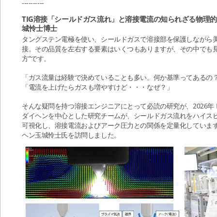
----------
TIG溶接「シールドガス流れ」と溶接電流の知られざる物理的
城怜士博士
タングステン電極を使い、シールドガスで溶接部を保護しながら美
接。その品質を左右する要素はいくつもありますが、その中でも見
方”です。
「ガス流量は経験で決めていることも多い。何か基準ってあるの
「電流を上げたらガスも増やすけど・・・なぜ？」
そんな疑問を持つ溶接エンジニアにとって必読の研究が、2026年 Phys
ダイヘンを中心とした研究チームが、シールドガス流れをハイスピ
可視化し、溶接電流およびアーク圧力との関係を定量化していま
ヘン玉城怜士氏を訪問しました。