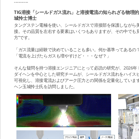
----------
TIG溶接「シールドガス流れ」と溶接電流の知られざる物理的
城怜士博士
タングステン電極を使い、シールドガスで溶接部を保護しながら美
接。その品質を左右する要素はいくつもありますが、その中でも見
方”です。
「ガス流量は経験で決めていることも多い。何か基準ってあるの
「電流を上げたらガスも増やすけど・・・なぜ？」
そんな疑問を持つ溶接エンジニアにとって必読の研究が、2026年 Phys
ダイヘンを中心とした研究チームが、シールドガス流れをハイスピ
可視化し、溶接電流およびアーク圧力との関係を定量化していま
ヘン玉城怜士氏を訪問しました。