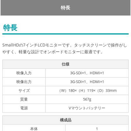
特長
特長
SmallHDの7インチLCDモニターです。タッチスクリーンで操作がし
やすく、軽量な設計でオンボードモニターに最適です。
仕様
映像入力
3G-SDI×1、HDMI×1
映像出力
3G-SDI×1、HDMI×1
サイズ
（W）180×（H）119×（D）33mm
質量
567g
電源
Vマウントバッテリー
構成品
本体
1