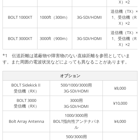
X）×2
送信機（TX）×
BOLT 1000XT
1000ft（300m）
3G-SDI/HDMI
1、受信機（R
X）×2
送信機（TX）×
BOLT 3000XT
3000ft（900m）
3G-SDI/HDMI
1、受信機（R
X）×2
*1 伝送距離は遮蔽物や障害物のない直線距離を参照としていま
す。また周囲の電波状況などによっても異なることがあります。
オプション
BOLT SidekickⅡ
500/1000/3000用
¥8,000
受信機（RX）
3G-SDI/HDMI
BOLT 3000
3000用
¥10,000
受信機（RX）
3G-SDI/HDMI
1000/3000用
Bolt Array Antenna
BOLT指向性アンテナパネ
¥4,000
ル
500/3000用