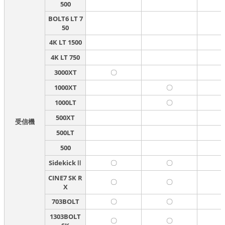
500
BOLT6 LT 7
50
4K LT 1500
4K LT 750
3000XT
〇
1000XT
〇
1000LT
〇
500XT
受信機
500LT
500
SidekickⅡ
〇
〇
CINE7 SK R
〇
〇
X
703BOLT
〇
〇
1303BOLT
〇
〇