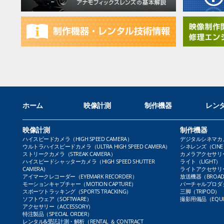
ホーム
映像計測
制作機器
レン
映像計測
制作機器
ハイスピードカメラ（HIGH SPEED CAMERA）
デジタルシネマカメラ（
ウルトラハイスピードカメラ（ULTRA HIGH SPEED CAMERA）
シネレンズ（CINE 
ストリークカメラ（STREAK CAMERA）
カメラアクセサリー（
ハイスピードシャッターカメラ（HIGH SPEED SHUTTER
ライト（LIGHT）
CAMERA）
ライトアクセサリー（L
アイマークレコーダー（EYEMARK RECORDER）
放送機器（BROADC
モーションキャプチャー（MOTION CAPTURE）
バーチャルプロダクト
スポーツトラッキング（SPORTS TRACKING）
三脚（TRIPOD）
ソフトウェア（SOFTWARE）
撮影用備品（EQUI
アクセサリー（ACCESSORY）
特注製品（SPECIAL ORDER）
レンタル&受託計測・解析（RENTAL ＆ CONTRACT