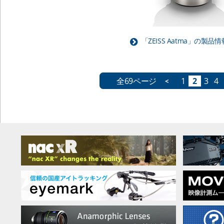
「ZEISS Aatma」の製
全69ページ
1
2
3
4
<