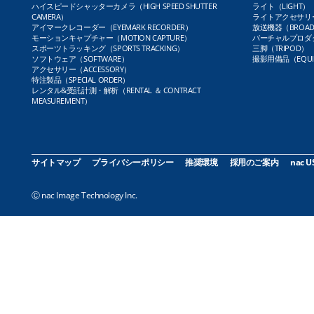
ハイスピードシャッターカメラ（HIGH SPEED SHUTTER
ライト（LIGHT）
CAMERA）
ライトアクセサリー（L
アイマークレコーダー（EYEMARK RECORDER）
放送機器（BROADC
モーションキャプチャー（MOTION CAPTURE）
バーチャルプロダクト
スポーツトラッキング（SPORTS TRACKING）
三脚（TRIPOD）
ソフトウェア（SOFTWARE）
撮影用備品（EQUI
アクセサリー（ACCESSORY）
特注製品（SPECIAL ORDER）
レンタル&受託計測・解析（RENTAL ＆ CONTRACT
MEASUREMENT）
サイトマップ
プライバシーポリシー
推奨環境
採用のご案内
nac U
Ⓒ nac Image Technology Inc.