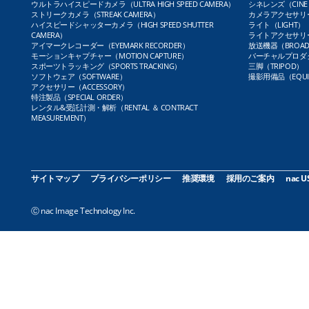
ウルトラハイスピードカメラ（ULTRA HIGH SPEED CAMERA）
シネレンズ（CINE 
ストリークカメラ（STREAK CAMERA）
カメラアクセサリー（
ハイスピードシャッターカメラ（HIGH SPEED SHUTTER
ライト（LIGHT）
CAMERA）
ライトアクセサリー（L
アイマークレコーダー（EYEMARK RECORDER）
放送機器（BROADC
モーションキャプチャー（MOTION CAPTURE）
バーチャルプロダクト
スポーツトラッキング（SPORTS TRACKING）
三脚（TRIPOD）
ソフトウェア（SOFTWARE）
撮影用備品（EQUI
アクセサリー（ACCESSORY）
特注製品（SPECIAL ORDER）
レンタル&受託計測・解析（RENTAL ＆ CONTRACT
MEASUREMENT）
サイトマップ
プライバシーポリシー
推奨環境
採用のご案内
nac U
Ⓒ nac Image Technology Inc.