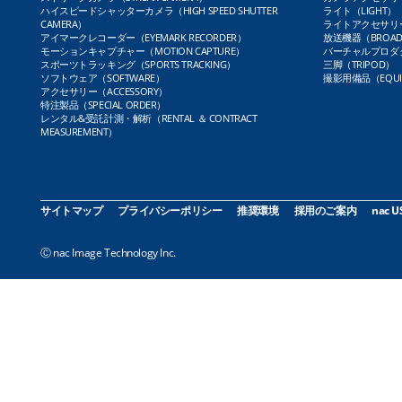
ハイスピードシャッターカメラ（HIGH SPEED SHUTTER
ライト（LIGHT）
CAMERA）
ライトアクセサリー（L
アイマークレコーダー（EYEMARK RECORDER）
放送機器（BROADC
モーションキャプチャー（MOTION CAPTURE）
バーチャルプロダクト
スポーツトラッキング（SPORTS TRACKING）
三脚（TRIPOD）
ソフトウェア（SOFTWARE）
撮影用備品（EQUI
アクセサリー（ACCESSORY）
特注製品（SPECIAL ORDER）
レンタル&受託計測・解析（RENTAL ＆ CONTRACT
MEASUREMENT）
サイトマップ
プライバシーポリシー
推奨環境
採用のご案内
nac U
Ⓒ nac Image Technology Inc.