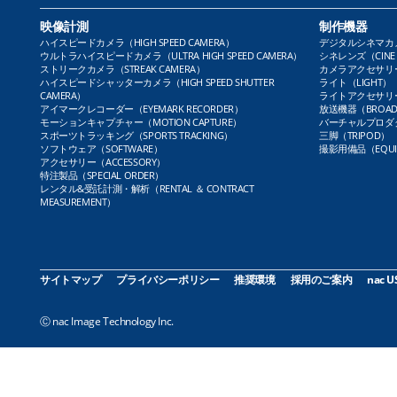
映像計測
制作機器
ハイスピードカメラ（HIGH SPEED CAMERA）
デジタルシネマカメラ（
ウルトラハイスピードカメラ（ULTRA HIGH SPEED CAMERA）
シネレンズ（CINE 
ストリークカメラ（STREAK CAMERA）
カメラアクセサリー（
ハイスピードシャッターカメラ（HIGH SPEED SHUTTER
ライト（LIGHT）
CAMERA）
ライトアクセサリー（L
アイマークレコーダー（EYEMARK RECORDER）
放送機器（BROADC
モーションキャプチャー（MOTION CAPTURE）
バーチャルプロダクト
スポーツトラッキング（SPORTS TRACKING）
三脚（TRIPOD）
ソフトウェア（SOFTWARE）
撮影用備品（EQUI
アクセサリー（ACCESSORY）
特注製品（SPECIAL ORDER）
レンタル&受託計測・解析（RENTAL ＆ CONTRACT
MEASUREMENT）
サイトマップ
プライバシーポリシー
推奨環境
採用のご案内
nac U
Ⓒ nac Image Technology Inc.