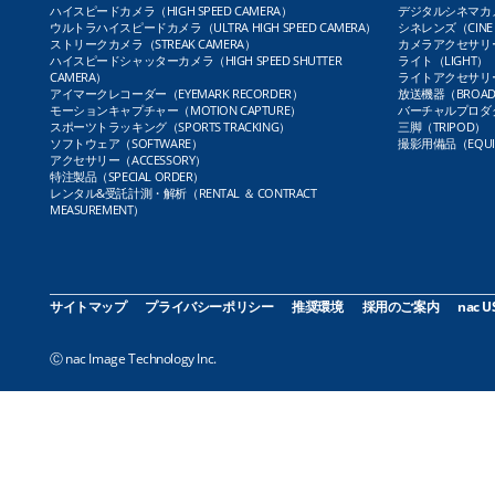
ハイスピードカメラ（HIGH SPEED CAMERA）
デジタルシネマカメラ（
ウルトラハイスピードカメラ（ULTRA HIGH SPEED CAMERA）
シネレンズ（CINE 
ストリークカメラ（STREAK CAMERA）
カメラアクセサリー（
ハイスピードシャッターカメラ（HIGH SPEED SHUTTER
ライト（LIGHT）
CAMERA）
ライトアクセサリー（L
アイマークレコーダー（EYEMARK RECORDER）
放送機器（BROADC
モーションキャプチャー（MOTION CAPTURE）
バーチャルプロダクト
スポーツトラッキング（SPORTS TRACKING）
三脚（TRIPOD）
ソフトウェア（SOFTWARE）
撮影用備品（EQUI
アクセサリー（ACCESSORY）
特注製品（SPECIAL ORDER）
レンタル&受託計測・解析（RENTAL ＆ CONTRACT
MEASUREMENT）
サイトマップ
プライバシーポリシー
推奨環境
採用のご案内
nac U
Ⓒ nac Image Technology Inc.