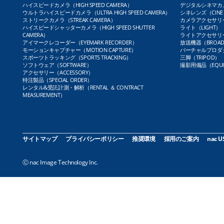
ハイスピードカメラ（HIGH SPEED CAMERA）
デジタルシネマカメラ（
ウルトラハイスピードカメラ（ULTRA HIGH SPEED CAMERA）
シネレンズ（CINE 
ストリークカメラ（STREAK CAMERA）
カメラアクセサリー（
ハイスピードシャッターカメラ（HIGH SPEED SHUTTER
ライト（LIGHT）
CAMERA）
ライトアクセサリー（L
アイマークレコーダー（EYEMARK RECORDER）
放送機器（BROADC
モーションキャプチャー（MOTION CAPTURE）
バーチャルプロダクト
スポーツトラッキング（SPORTS TRACKING）
三脚（TRIPOD）
ソフトウェア（SOFTWARE）
撮影用備品（EQUI
アクセサリー（ACCESSORY）
特注製品（SPECIAL ORDER）
レンタル&受託計測・解析（RENTAL ＆ CONTRACT
MEASUREMENT）
サイトマップ
プライバシーポリシー
推奨環境
採用のご案内
nac U
Ⓒ nac Image Technology Inc.