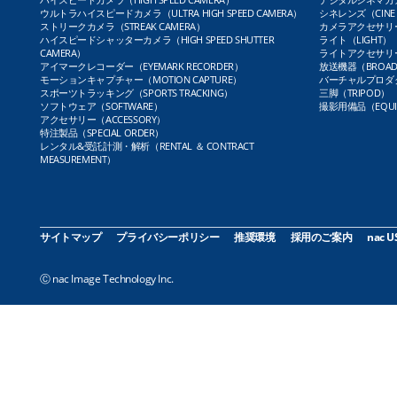
ウルトラハイスピードカメラ（ULTRA HIGH SPEED CAMERA）
シネレンズ（CINE 
ストリークカメラ（STREAK CAMERA）
カメラアクセサリー（
ハイスピードシャッターカメラ（HIGH SPEED SHUTTER
ライト（LIGHT）
CAMERA）
ライトアクセサリー（L
アイマークレコーダー（EYEMARK RECORDER）
放送機器（BROADC
モーションキャプチャー（MOTION CAPTURE）
バーチャルプロダクト
スポーツトラッキング（SPORTS TRACKING）
三脚（TRIPOD）
ソフトウェア（SOFTWARE）
撮影用備品（EQUI
アクセサリー（ACCESSORY）
特注製品（SPECIAL ORDER）
レンタル&受託計測・解析（RENTAL ＆ CONTRACT
MEASUREMENT）
サイトマップ
プライバシーポリシー
推奨環境
採用のご案内
nac U
Ⓒ nac Image Technology Inc.