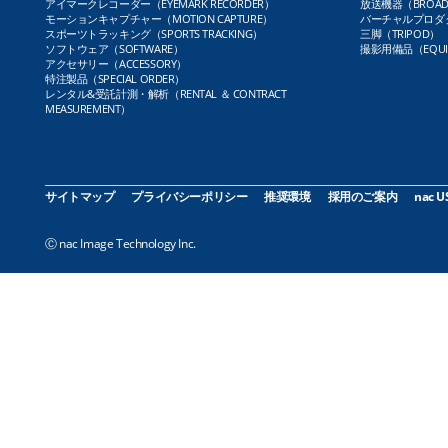
アイマークレコーダー（EYEMARK RECORDER）
放送機器（BROADC
モーションキャプチャー（MOTION CAPTURE）
バーチャルプロダクト
スポーツトラッキング（SPORTS TRACKING）
三脚（TRIPOD）
ソフトウェア（SOFTWARE）
撮影用備品（EQUI
アクセサリー（ACCESSORY）
特注製品（SPECIAL ORDER）
レンタル&受託計測・解析（RENTAL ＆ CONTRACT
MEASUREMENT）
サイトマップ
プライバシーポリシー
推奨環境
採用のご案内
nac U
Ⓒ nac Image Technology Inc.